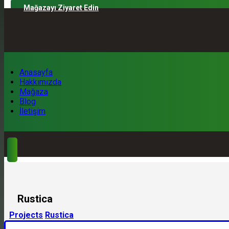
Mağazayı Ziyaret Edin
Anasayfa
Hakkımızda
Mağaza
Blog
İletişim
Rustica
Projects
Rustica