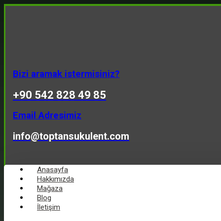
Bizi aramak istermisiniz?
+90 542 828 49 85
Email Adresimiz
info@toptansukulent.com
Anasayfa
Hakkımızda
Mağaza
Blog
İletişim